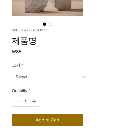
SKU: 364215376135199
제품명
Price
₩85
크기
*
Quantity
*
Add to Cart