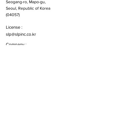
Seogang-ro, Mapo-gu,
Seoul, Republic of Korea
(04057)
License :
slp@slpinc.co.kr
Company :
admin@slpinc.co.kr
General Inquiries :
+82 2 986 1925
Quick Links
Privacy Policy
Follow
Sign up to get the latest news on our license