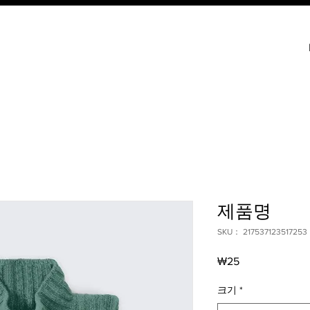
제품명
SKU： 217537123517253
価
₩25
格
크기
*