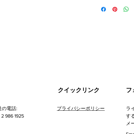
배송정보를 입력하세요
한 설명은 소비자들에
줍니다.
クイックリンク
フ
社の電話:
プライバシーポリシー
ラ
 2 986 1925
す
メ