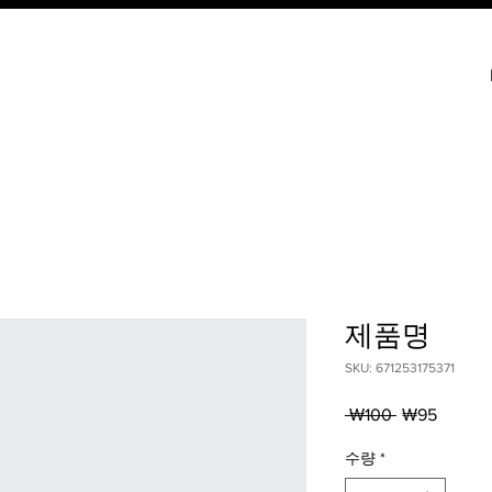
제품명
SKU: 671253175371
일
할
 ₩100 
₩95
반
인
가
가
수량
*