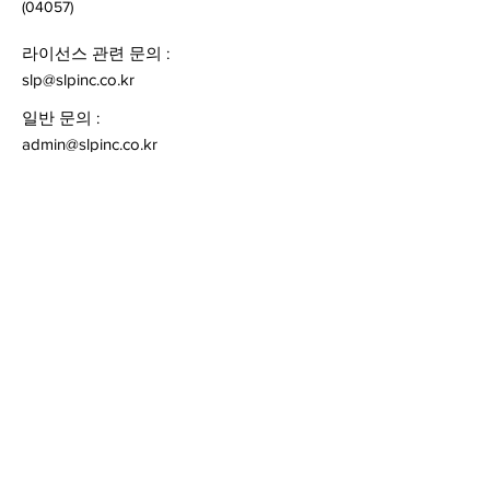
(04057)
라이선스 관련 문의 :
slp@slpinc.co.kr
일반 문의 :
admin@slpinc.co.kr
회사 전화 :
+82 2 986 1925
Quick Links
Privacy Policy
Follow
라이선스, 제품에 대한 최신 소식을 받아보
려면
이메일을 기입해 주세요.